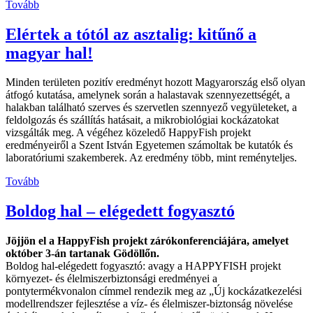
Tovább
Elértek a tótól az asztalig: kitűnő a
magyar hal!
Minden területen pozitív eredményt hozott Magyarország első olyan
átfogó kutatása, amelynek során a halastavak szennyezettségét, a
halakban található szerves és szervetlen szennyező vegyületeket, a
feldolgozás és szállítás hatásait, a mikrobiológiai kockázatokat
vizsgálták meg. A végéhez közeledő HappyFish projekt
eredményeiről a Szent István Egyetemen számoltak be kutatók és
laboratóriumi szakemberek. Az eredmény több, mint reményteljes.
Tovább
Boldog hal – elégedett fogyasztó
Jöjjön el a HappyFish projekt zárókonferenciájára, amelyet
október 3-án tartanak Gödöllőn.
Boldog hal-elégedett fogyasztó: avagy a HAPPYFISH projekt
környezet- és élelmiszerbiztonsági eredményei a
pontytermékvonalon címmel rendezik meg az „Új kockázatkezelési
modellrendszer fejlesztése a víz- és élelmiszer-biztonság növelése