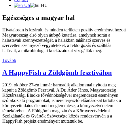
Contact
Egészséges a magyar hal
Hivatalosan is lezárult, és minden területen pozitív eredményt hozott
Magyarország első olyan átfogó kutatása, amelynek során a
halastavak szennyezettségét, a halakban található szerves és
szervetlen szennyező vegyületeket, a feldolgozás és szállítás
hatásait, a mikrobiológiai kockázatokat vizsgálták meg.
Tovább
A HappyFish a Zöldgömb fesztiválon
2019. október 27-én immár harmadik alkalommal nyitotta meg
kapuit a Zöldgömb Fesztivál. A Dr. Áder János, Magyarország
Köztársasági Elnöke fővédnökségével megrendezett eseményen
szórakoztató programokat, ismeretterjesztő előadásokat tartottak a
környezettudatos életmód megteremtése, a környezetvédelem
témekörében. A Földgömb magazin és a Környezetvédelmi
Szolgáltatók és Gyártók Szövetsége közös rendezvényén a a
HappyFish projekt eredményeit mutattuk be.