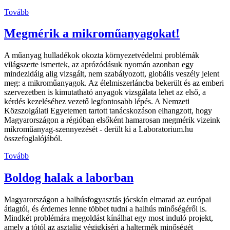
Tovább
Megmérik a mikroműanyagokat!
A műanyag hulladékok okozta környezetvédelmi problémák
világszerte ismertek, az aprózódásuk nyomán azonban egy
mindezidáig alig vizsgált, nem szabályozott, globális veszély jelent
meg: a mikroműanyagok. Az élelmiszerláncba bekerült és az emberi
szervezetben is kimutatható anyagok vizsgálata lehet az első, a
kérdés kezeléséhez vezető legfontosabb lépés. A Nemzeti
Közszolgálati Egyetemen tartott tanácskozáson elhangzott, hogy
Magyarországon a régióban elsőként hamarosan megmérik vizeink
mikroműanyag-szennyezését - derült ki a Laboratorium.hu
összefoglalójából.
Tovább
Boldog halak a laborban
Magyarországon a halhúsfogyasztás jócskán elmarad az európai
átlagtól, és érdemes lenne többet tudni a halhús minőségéről is.
Mindkét problémára megoldást kínálhat egy most induló projekt,
amely a tótól az asztalig végigkíséri a haltermék minőségét