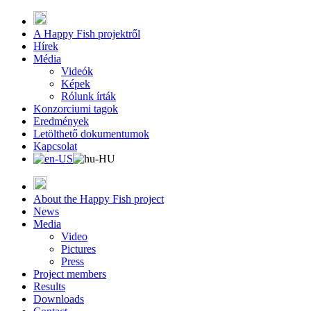
A Happy Fish projektről
Hírek
Média
Videók
Képek
Rólunk írták
Konzorciumi tagok
Eredmények
Letölthető dokumentumok
Kapcsolat
About the Happy Fish project
News
Media
Video
Pictures
Press
Project members
Results
Downloads