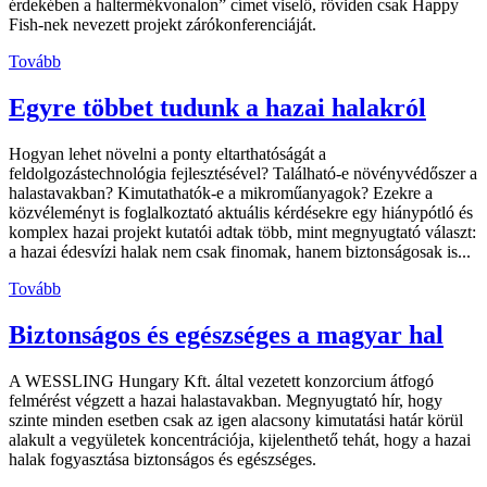
érdekében a haltermékvonalon” címet viselő, röviden csak Happy
Fish-nek nevezett projekt zárókonferenciáját.
Tovább
Egyre többet tudunk a hazai halakról
Hogyan lehet növelni a ponty eltarthatóságát a
feldolgozástechnológia fejlesztésével? Található-e növényvédőszer a
halastavakban? Kimutathatók-e a mikroműanyagok? Ezekre a
közvéleményt is foglalkoztató aktuális kérdésekre egy hiánypótló és
komplex hazai projekt kutatói adtak több, mint megnyugtató választ:
a hazai édesvízi halak nem csak finomak, hanem biztonságosak is...
Tovább
Biztonságos és egészséges a magyar hal
A WESSLING Hungary Kft. által vezetett konzorcium átfogó
felmérést végzett a hazai halastavakban. Megnyugtató hír, hogy
szinte minden esetben csak az igen alacsony kimutatási határ körül
alakult a vegyületek koncentrációja, kijelenthető tehát, hogy a hazai
halak fogyasztása biztonságos és egészséges.