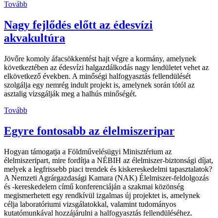
Tovább
Nagy fejlődés előtt az édesvízi
akvakultúra
Jövőre komoly áfacsökkentést hajt végre a kormány, amelynek
következtében az édesvízi halgazdálkodás nagy lendületet vehet az
elkövetkező években. A minőségi halfogyasztás fellendülését
szolgálja egy nemrég indult projekt is, amelynek során tótól az
asztalig vizsgálják meg a halhús minőségét.
Tovább
Egyre fontosabb az élelmiszeripar
Hogyan támogatja a Földművelésügyi Minisztérium az
élelmiszeripart, mire fordítja a NÉBIH az élelmiszer-biztonsági díjat,
melyek a legfrissebb piaci trendek és kiskereskedelmi tapasztalatok?
A Nemzeti Agrárgazdasági Kamara (NAK) Élelmiszer-feldolgozás
és -kereskedelem című konferenciáján a szakmai közönség
megismerhetett egy rendkívül izgalmas új projektet is, amelynek
célja laboratóriumi vizsgálatokkal, valamint tudományos
kutatómunkával hozzájárulni a halfogyasztás fellendüléséhez.