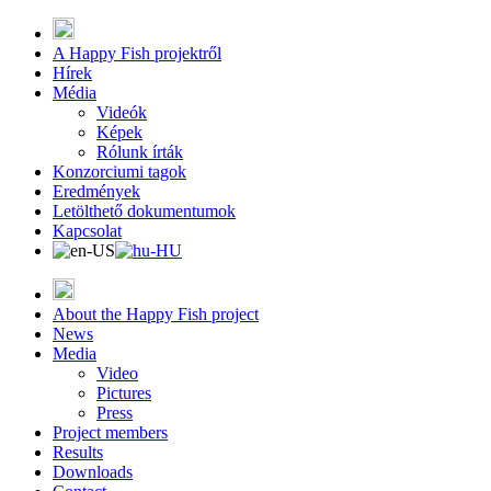
A Happy Fish projektről
Hírek
Média
Videók
Képek
Rólunk írták
Konzorciumi tagok
Eredmények
Letölthető dokumentumok
Kapcsolat
About the Happy Fish project
News
Media
Video
Pictures
Press
Project members
Results
Downloads