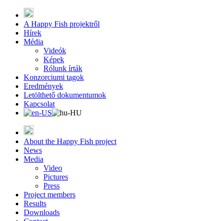
A Happy Fish projektről
Hírek
Média
Videók
Képek
Rólunk írták
Konzorciumi tagok
Eredmények
Letölthető dokumentumok
Kapcsolat
About the Happy Fish project
News
Media
Video
Pictures
Press
Project members
Results
Downloads