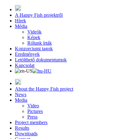
A Happy Fish projektről
Hírek
Média
Videók
Képek
Rólunk írták
Konzorciumi tagok
Eredmények
Letölthető dokumentumok
Kapcsolat
About the Happy Fish project
News
Media
Video
Pictures
Press
Project members
Results
Downloads